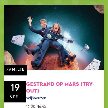
FAMILIE
GESTRAND OP MARS (TRY-
19
OUT)
SEP.
Wijsneuzen
16:00 -16:45