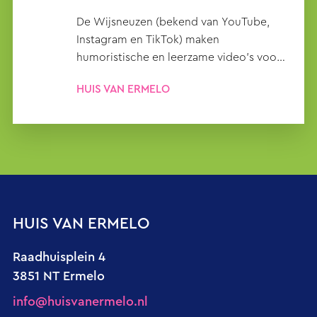
De Wijsneuzen (bekend van YouTube,
Instagram en TikTok) maken
humoristische en leerzame video’s voor
nieuwsgierige kinderen en hun
HUIS VAN ERMELO
(groot)ouders.
HUIS VAN ERMELO
Raadhuisplein 4
3851 NT Ermelo
info@huisvanermelo.nl