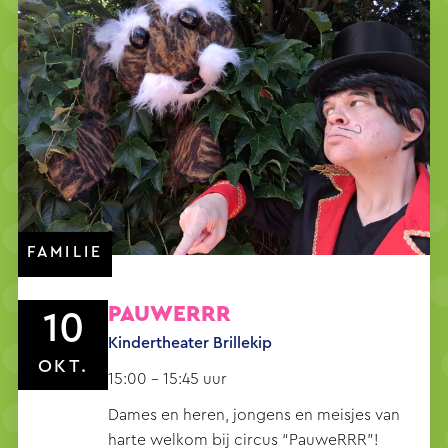
FAMILIE
PAUWERRR
10
Kindertheater Brillekip
OKT.
15:00 - 15:45 uur
Dames en heren, jongens en meisjes van
harte welkom bij circus “PauweRRR”!