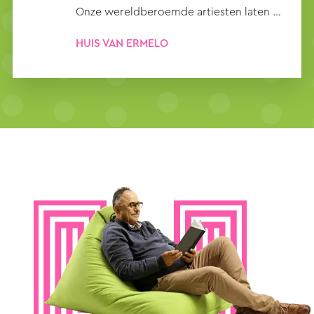
Onze wereldberoemde artiesten laten u
en jou genieten van hun bijzondere
HUIS VAN ERMELO
talenten.