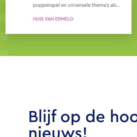
poppenspel en universele thema’s als
vriendschap, verhuizen, moed
HUIS VAN ERMELO
verzamelen en buitenspelen door de
seizoenen heen.
Blijf op de ho
nieuws!