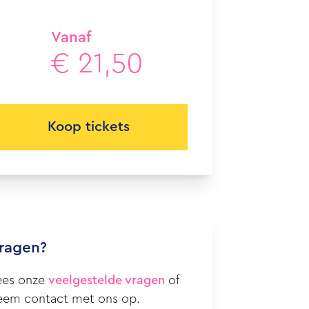
Vanaf
€ 21,50
Koop tickets
ragen?
ees onze
veelgestelde vragen
of
eem contact met ons op.