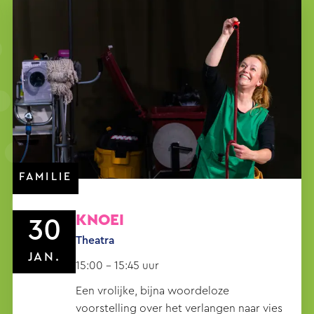
FAMILIE
KNOEI
30
Theatra
JAN.
15:00 - 15:45 uur
Een vrolijke, bijna woordeloze
voorstelling over het verlangen naar vies