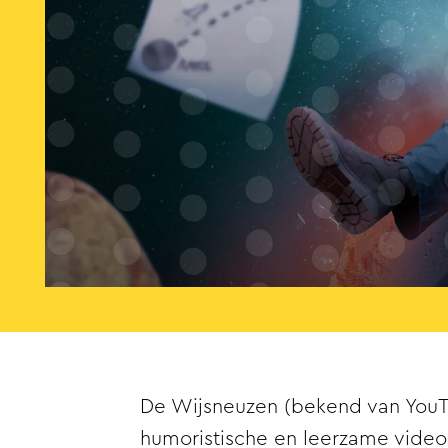
De Wijsneuzen (bekend van YouT
humoristische en leerzame video