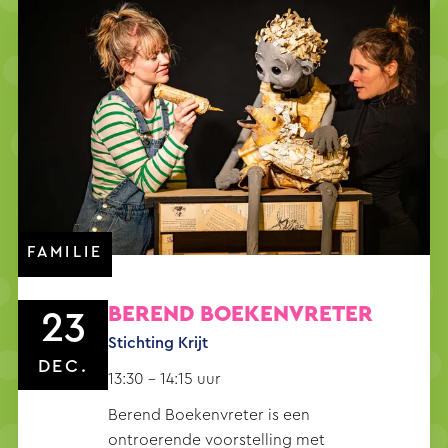
FAMILIE
BEREND BOEKENVRETER
23
Stichting Krijt
DEC.
13:30 - 14:15 uur
Berend Boekenvreter is een
ontroerende voorstelling met