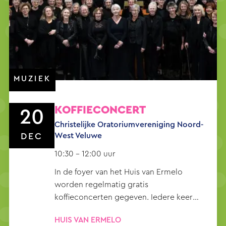
MUZIEK
KOFFIECONCERT
20
Christelijke Oratoriumvereniging Noord-
West Veluwe
DEC
10:30 – 12:00 uur
In de foyer van het Huis van Ermelo
worden regelmatig gratis
koffieconcerten gegeven. Iedere keer
neemt een ander muziekgezelschap je
HUIS VAN ERMELO
mee op een muzikale reis. Laat je