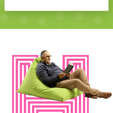
dat woeste landschap wel een
dorpskroegje waar mensen samen rond
het haardvuur muziek maken. In A Celtic
Winter brengen de drie vrouwen de
mooiste winter- en kerstnummers uit
het Keltische folkrepertoire ten gehore.