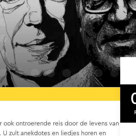
r ook ontroerende reis door de levens van
 U zult anekdotes en liedjes horen en