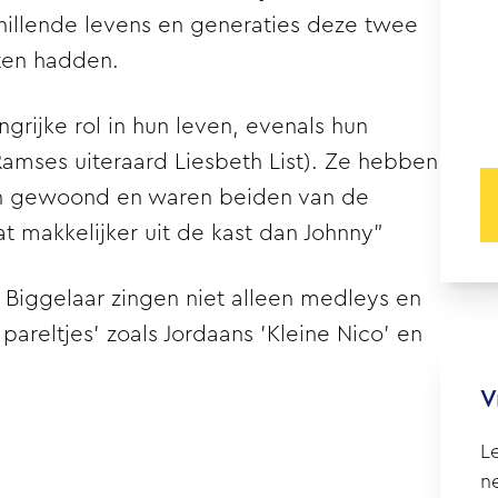
illende levens en generaties deze twee
ten hadden.
rijke rol in hun leven, evenals hun
amses uiteraard Liesbeth List). Ze hebben
pen gewoond en waren beiden van de
 makkelijker uit de kast dan Johnny”
Biggelaar zingen niet alleen medleys en
areltjes’ zoals Jordaans ’Kleine Nico’ en
V
L
n