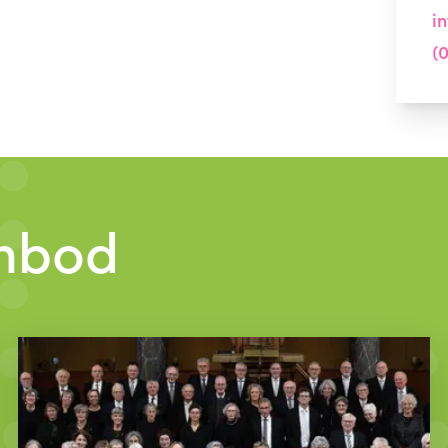
i
(0
anbod