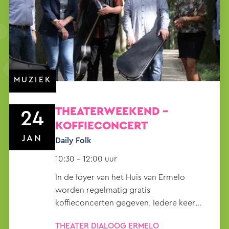
MUZIEK
THEATERWEEKEND -
24
KOFFIECONCERT
JAN
Daily Folk
10:30 – 12:00 uur
In de foyer van het Huis van Ermelo
worden regelmatig gratis
koffieconcerten gegeven. Iedere keer
neemt een ander muziekgezelschap je
THEATER DIALOOG ERMELO
mee op een muzikale reis.