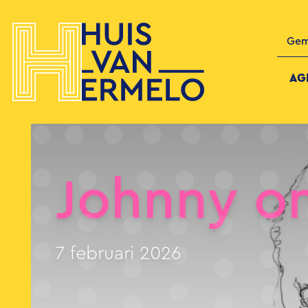
Gem
AG
Johnny o
7 februari 2026