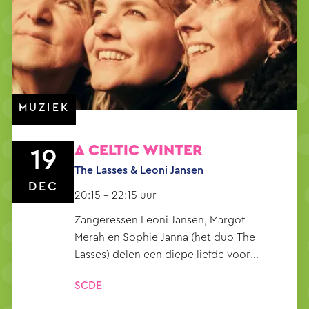
MUZIEK
A CELTIC WINTER
19
The Lasses & Leoni Jansen
DEC
20:15 – 22:15 uur
Zangeressen Leoni Jansen, Margot
Merah en Sophie Janna (het duo The
Lasses) delen een diepe liefde voor
Keltische sferen. Schotse hooglanden,
SCDE
Ierse heuvels, de branding die eindeloos
op de rotsen beukt, en altijd ergens in