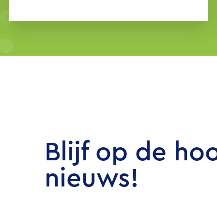
verrassen, inspireren en ga op
ontdekking.
Blijf op de ho
nieuws!