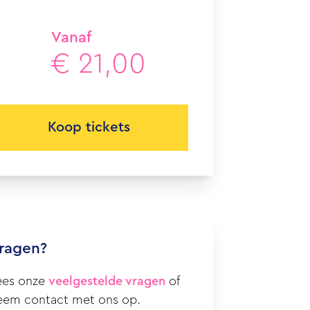
Vanaf
€ 21,00
Koop tickets
ragen?
ees onze
veelgestelde vragen
of
eem contact met ons op.