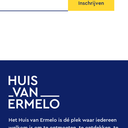
Inschrijven
Het Huis van Ermelo is dé plek waar iedereen
welkom is om te ontmoeten, te ontdekken, te